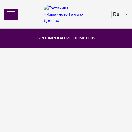
ru
Об отеле
Новости
БРОНИРОВАНИЕ НОМЕРОВ
Номера и цены
Услуги
Бронирование
Отзывы
Акции
Рестораны
Главная
Конференц-залы
Галерея
Контакты