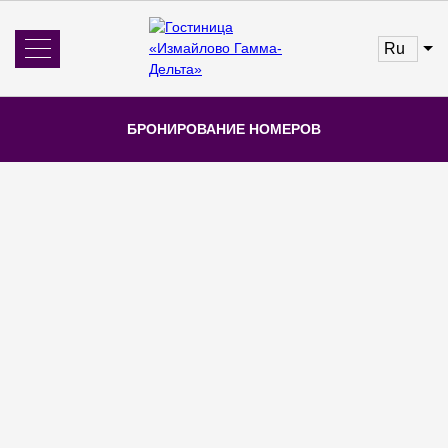
ru
Об отеле
Новости
БРОНИРОВАНИЕ НОМЕРОВ
Номера и цены
Услуги
Бронирование
Отзывы
Главная
Номера и цены
Акции
Рестораны
Конференц-залы
Галерея
Контакты