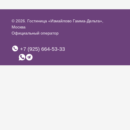
© 2026.
Гостиница «Измайлово Гамма-Дельта»,
Москва
Официальный оператор
+7 (925) 664-53-33
Москва,
Измайловское шоссе,
71, корп. 4 Г-Д
arthotels@mail.ru
Правовая информация
Политика ПДн